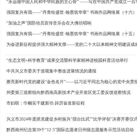
强国复兴有我——“丹青绘盛世·翰墨筑华章” 书画作品网络展（十六）
“加油之声”国防动员宣传音乐会在大佛坊唱响
强国复兴有我——“丹青绘盛世·翰墨筑华章” 书画作品网络展（十五）
为奋进新征程提供强大精神支撑——党的二十大以来精神文明建设成
“生态文明+科学教育”成果交流暨科学家精神进校园科普活动举行
中共兴义市委关于巡视集中整改进展情况的通报
州委第三巡察组向黔西南高新技术产业开发区党工委反馈巡察情况
市妇联：巾帼实干建新功 踔厉奋发新征程
兴义市2024年度抓党建促乡村振兴“擂台比武”“比学评创”决赛开赛仪
黔西南州纪念第39个“12·5”国际志愿者日州级志愿服务示范活动启动