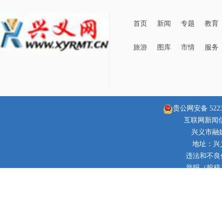
首页
新闻
专题
教育
旅游
图库
市情
服务
贵公网安备 52230
互联网新闻信息
兴义市融
地址：兴
违法和不良信息
举报（投稿）邮