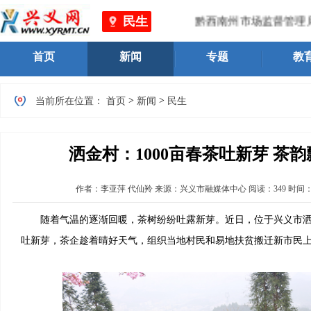
民生
黔西南州市场监督管理局 
首页
新闻
专题
教
>
>
当前所在位置：
首页
新闻
民生
洒金村：1000亩春茶吐新芽 茶
作者：
李亚萍 代仙羚
来源：兴义市融媒体中心
阅读：
349
时间
随着气温的逐渐回暖，茶树纷纷吐露新芽。近日，位于兴义市洒金
吐新芽，茶企趁着晴好天气，组织当地村民和易地扶贫搬迁新市民