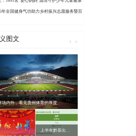
的旅居”新画卷
义：1691名“爱心妈妈”温情守护少年儿童健康
长
026年全国健身气功助力乡村振兴志愿服务暨百
千村交流展示活动贵州省启动仪式（黔西南
）在万峰林举行
义图文
赛场内外，看见贵州体育的厚度
上半年黔茶出口量额双增 均价跃居全国第二