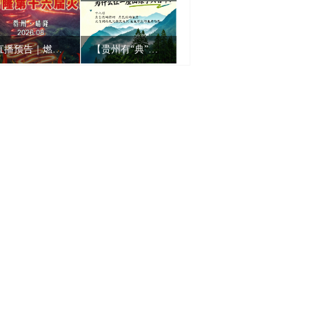
直播预告｜燃爆仲夏！贵州“村舞”暨2026晴隆火把节狂欢上线！
【贵州有“典”意思】18年才能成材的树，为什么让一座山绿了六百年？
梵净抹茶：从贵州深山，火到全球54国的“绿色黄金”