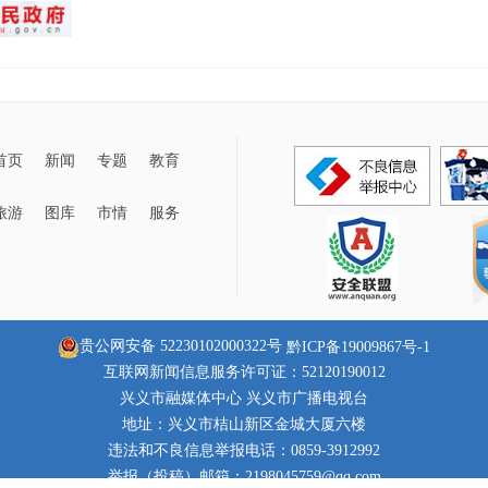
首页
新闻
专题
教育
旅游
图库
市情
服务
贵公网安备 52230102000322号
黔ICP备19009867号-1
互联网新闻信息服务许可证：52120190012
兴义市融媒体中心 兴义市广播电视台
地址：兴义市桔山新区金城大厦六楼
违法和不良信息举报电话：0859-3912992
举报（投稿）邮箱：2198045759@qq.com