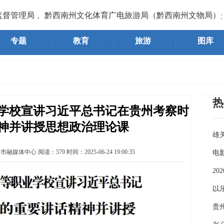
理局 、黔西南州文化体育广电旅游局（黔西南州文物局）关于
专题
教育
旅游
图库
热
学校宣讲习近平总书记在贵州考察时
神并讲授思想政治理论课
雄
义市融媒体中心
阅读：
579
时间：
2025-06-24 19:00:35
《
电
2
义
以
7
贵