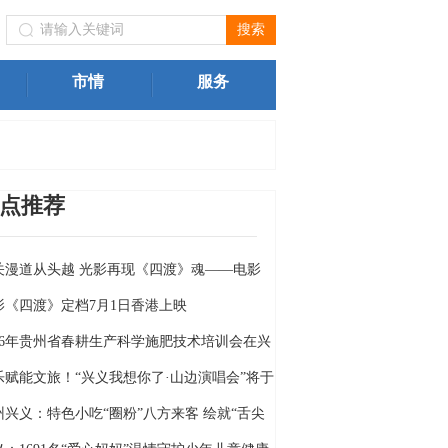
进一步规范我州旅游市场价格行为的提醒告诫函
兴义市文体
市情
服务
点推荐
关漫道从头越 光影再现《四渡》魂——电影
四渡》定档6月26日
影《四渡》定档7月1日香港上映
026年贵州省春耕生产科学施肥技术培训会在兴
举行
乐赋能文旅！“兴义我想你了·山边演唱会”将于
月18日燃情开唱
州兴义：特色小吃“圈粉”八方来客 绘就“舌尖