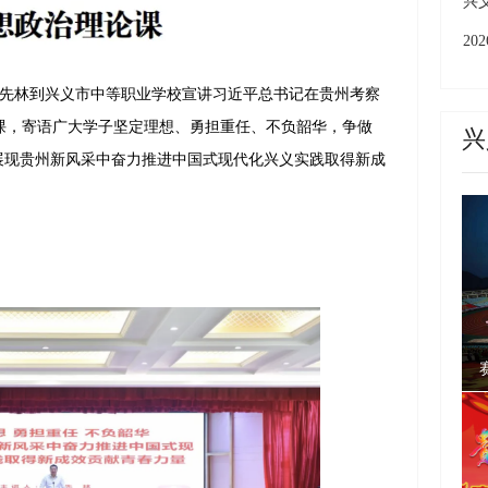
上
兴
成
2
城
先林到兴义市中等职业学校宣讲习近平总书记在贵州考察
州
课，寄语广大学子坚定理想、勇担重任、不负韶华，争做
兴
展现贵州新风采中奋力推进中国式现代化兴义实践取得新成
。