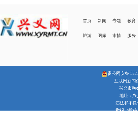
首页
新闻
专题
教育
旅游
图库
市情
服务
贵公网安备 52230
互联网新闻信息
兴义市融
地址：兴
违法和不良信息
举报（投稿）邮