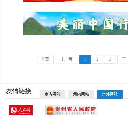
首页
上一页
1
2
3
下
友情链接
市内网站
州内网站
州外网站