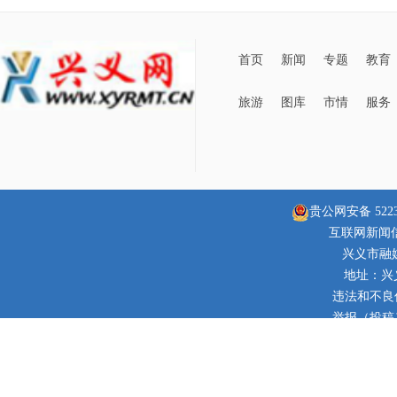
首页
新闻
专题
教育
旅游
图库
市情
服务
贵公网安备 52230
互联网新闻信息
兴义市融
地址：兴
违法和不良信息
举报（投稿）邮