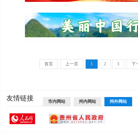
首页
上一页
1
2
3
下
友情链接
市内网站
州内网站
州外网站