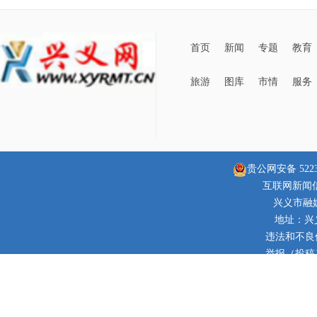
首页
新闻
专题
教育
旅游
图库
市情
服务
贵公网安备 52230
互联网新闻信息
兴义市融
地址：兴
违法和不良信息
举报（投稿）邮