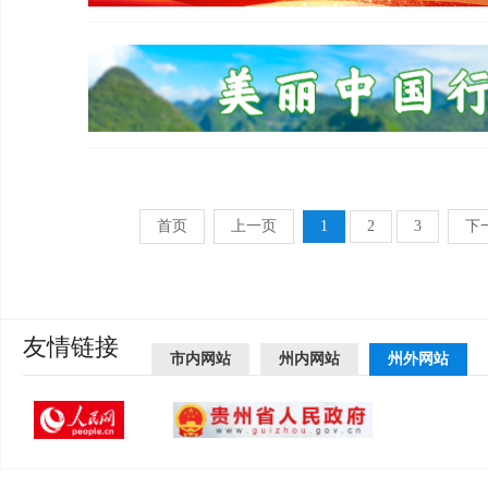
首页
上一页
1
2
3
下
友情链接
市内网站
州内网站
州外网站