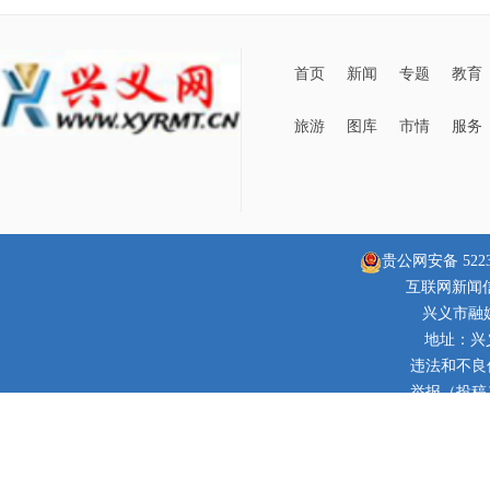
首页
新闻
专题
教育
旅游
图库
市情
服务
贵公网安备 52230
互联网新闻信息
兴义市融
地址：兴
违法和不良信息
举报（投稿）邮