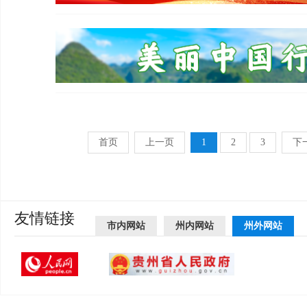
首页
上一页
1
2
3
下
友情链接
市内网站
州内网站
州外网站