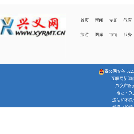
首页
新闻
专题
教育
旅游
图库
市情
服务
贵公网安备 52230
互联网新闻信息
兴义市融
地址：兴
违法和不良信息
举报（投稿）邮