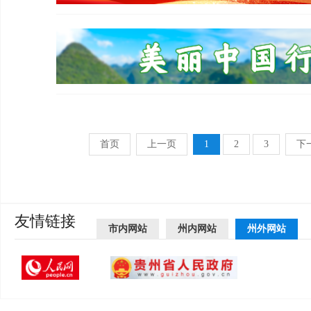
首页
上一页
1
2
3
下
友情链接
市内网站
州内网站
州外网站