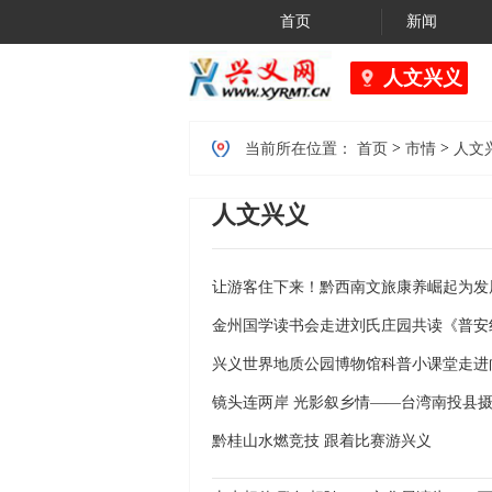
首页
新闻
人文兴义
>
>
当前所在位置：
首页
市情
人文
人文兴义
让游客住下来！黔西南文旅康养崛起为发
金州国学读书会走进刘氏庄园共读《普安
兴义世界地质公园博物馆科普小课堂走进
镜头连两岸 光影叙乡情——台湾南投县
黔桂山水燃竞技 跟着比赛游兴义