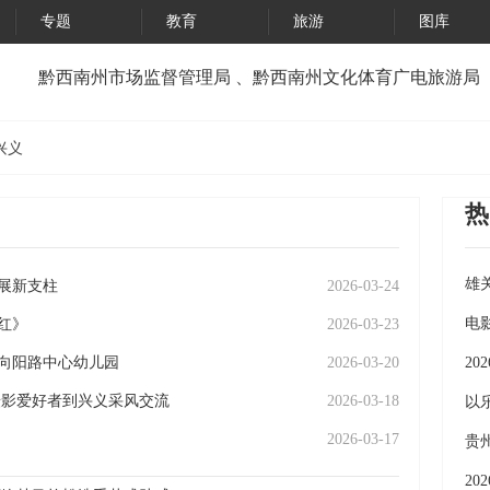
专题
教育
旅游
图库
黔西南州市场监督管理局 、黔西南州文化体育广电旅游局（
兴义
热
雄
展新支柱
2026-03-24
《
电
红》
2026-03-23
向阳路中心幼儿园
2026-03-20
2
摄影爱好者到兴义采风交流
2026-03-18
义
以
2026-03-17
7
贵
上
2