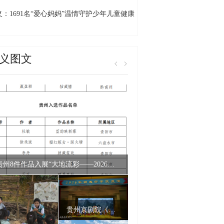
千村交流展示活动贵州省启动仪式（黔西南
义：1691名“爱心妈妈”温情守护少年儿童健康
）在万峰林举行
长
义图文
贵州8件作品入展“大地流彩——2026中国（南京）农民画优秀作品双年展”
贵州京剧院《十八罗汉收大鹏》亮相2026年经典折子戏展演