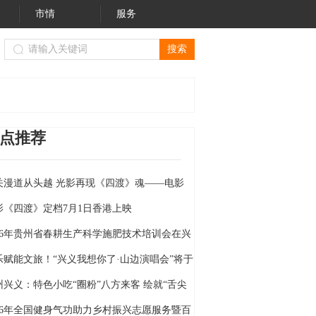
市情
服务
黔西南州文物局）关于进一步规范我州旅游市场价格行为的提醒
点推荐
关漫道从头越 光影再现《四渡》魂——电影
四渡》定档6月26日
影《四渡》定档7月1日香港上映
026年贵州省春耕生产科学施肥技术培训会在兴
举行
乐赋能文旅！“兴义我想你了·山边演唱会”将于
月18日燃情开唱
州兴义：特色小吃“圈粉”八方来客 绘就“舌尖
的旅居”新画卷
026年全国健身气功助力乡村振兴志愿服务暨百