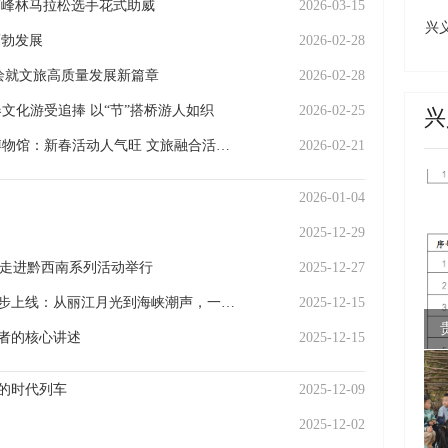
6万峰林马拉松选手花式助威
2026-03-15
城
兴
蓬勃发展
2026-02-28
州
成
”绘就文旅高质量发展新篇章
2026-02-28
文化游受追捧 以“节”搭桥游人如织
2026-02-25
兴
【网络中国节·春节】兴义世界地质公园博物馆：新春活动人气旺 文旅融合活力足
2026-02-21
2026-01-04
2025-12-29
行商走进黔西南系列活动举行
2025-12-27
《我在大陆等你》12月15日全国及海外同步上线：从丽江月光到海峡潮声，一杯民谣的温度
2025-12-15
者的核心讲述
2025-12-15
的时代列车
2025-12-09
2025-12-02