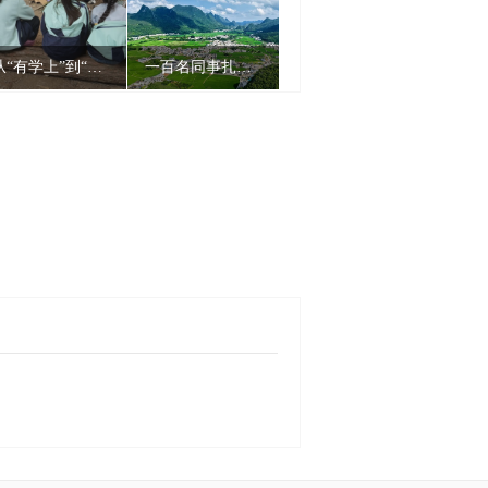
从“有学上”到“上好学”，贵州基础教育探索发展新路
一百名同事扎堆旅居一座城 || 贵州兴义，凭什么让人“来了就不想走”！
5.7%全省第一的含金量？——经济学家王廷勇解读黔南经济“期中考”的结构性力量