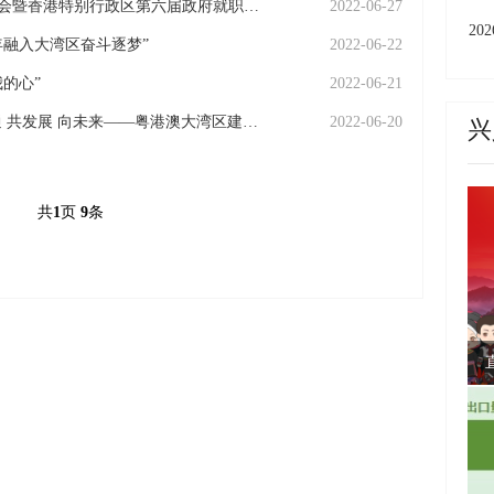
习近平将出席庆祝香港回归祖国25周年大会暨香港特别行政区第六届政府就职典礼
2022-06-27
成
2
年融入大湾区奋斗逐梦”
2022-06-22
城
的心”
2022-06-21
州
香港回归祖国25周年·聚焦大湾区｜双联通 共发展 向未来——粤港澳大湾区建设迈出坚实步伐
2022-06-20
兴
共
1
页
9
条