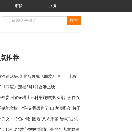
市情
服务
游局（黔西南州文物局）关于进一步规范我州旅游市场价格行为
点推荐
关漫道从头越 光影再现《四渡》魂——电影
四渡》定档6月26日
影《四渡》定档7月1日香港上映
026年贵州省春耕生产科学施肥技术培训会在兴
举行
乐赋能文旅！“兴义我想你了·山边演唱会”将于
月18日燃情开唱
州兴义：特色小吃“圈粉”八方来客 绘就“舌尖
的旅居”新画卷
义：1691名“爱心妈妈”温情守护少年儿童健康