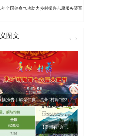
长
026年全国健身气功助力乡村振兴志愿服务暨百
千村交流展示活动贵州省启动仪式（黔西南
）在万峰林举行
义图文
直播预告｜燃爆仲夏！贵州“村舞”暨2026晴隆火把节狂欢上线！
【贵州有“典”意思】18年才能成材的树，为什么让一座山绿了六百年？