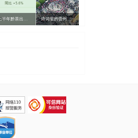
上半年黔茶出口量额双增 均价跃居全国第二
诗词里的贵州丨一首诗，一场舞，共赴一场贵州民族盛会
今夜，大方“大地指纹”梯田音乐会再度开唱！