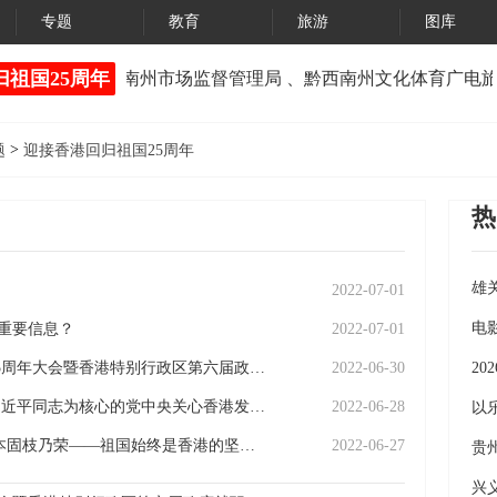
专题
教育
旅游
图库
祖国25周年
黔西南州市场监督管理局 、黔西南州文化体育广电旅
>
题
迎接香港回归祖国25周年
热
雄
2022-07-01
《
电
重要信息？
2022-07-01
习近平抵达香港 出席庆祝香港回归祖国25周年大会暨香港特别行政区第六届政府就职典礼并对香港进行视察
2022-06-30
2
紫荆花开正烂漫 踔厉奋发启新程——以习近平同志为核心的党中央关心香港发展纪实
2022-06-28
义
以
香港回归祖国25周年·通讯丨根深叶方茂 本固枝乃荣——祖国始终是香港的坚强后盾
2022-06-27
7
贵
上
兴