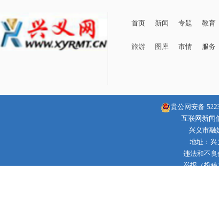
首页
新闻
专题
教育
旅游
图库
市情
服务
贵公网安备 52230
互联网新闻信息
兴义市融
地址：兴
违法和不良信息
举报（投稿）邮