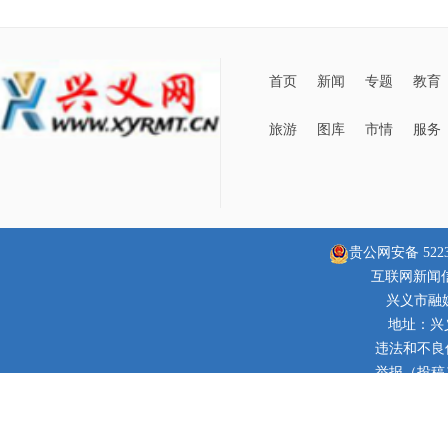
首页
新闻
专题
教育
旅游
图库
市情
服务
贵公网安备 52230
互联网新闻信息
兴义市融
地址：兴
违法和不良信息
举报（投稿）邮