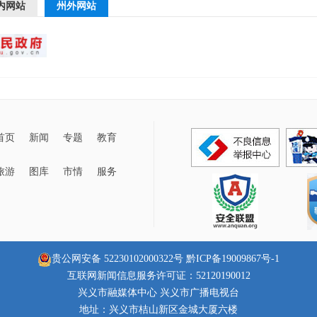
内网站
州外网站
首页
新闻
专题
教育
旅游
图库
市情
服务
贵公网安备 52230102000322号
黔ICP备19009867号-1
互联网新闻信息服务许可证：52120190012
兴义市融媒体中心 兴义市广播电视台
地址：兴义市桔山新区金城大厦六楼