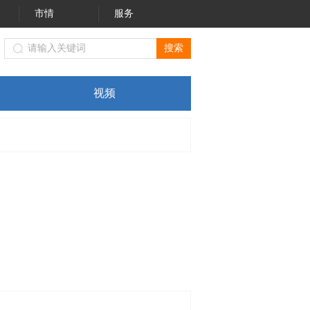
市情
服务
化体育广电旅游局（黔西南州文物局）关于进一步规范我州旅游
视频