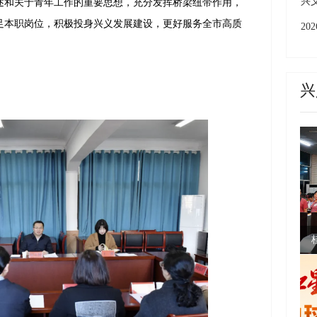
上
兴
述和关于青年工作的重要思想，充分发挥桥梁纽带作用，
足本职岗位，积极投身兴义发展建设，更好服务全市高质
成
2
城
州
兴
。