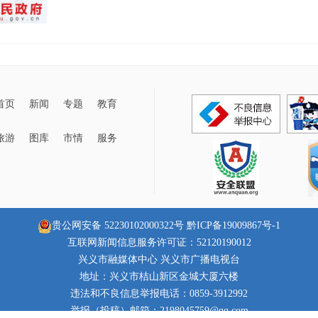
首页
新闻
专题
教育
旅游
图库
市情
服务
贵公网安备 52230102000322号
黔ICP备19009867号-1
互联网新闻信息服务许可证：52120190012
兴义市融媒体中心 兴义市广播电视台
地址：兴义市桔山新区金城大厦六楼
违法和不良信息举报电话：0859-3912992
举报（投稿）邮箱：2198045759@qq.com