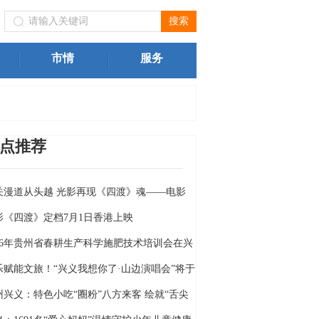
物局）关于进一步规范我州旅游市场价格行为的提醒告诫函
市情
服务
点推荐
关漫道从头越 光影再现《四渡》魂——电影
四渡》定档6月26日
影《四渡》定档7月1日香港上映
026年贵州省春耕生产科学施肥技术培训会在兴
举行
乐赋能文旅！“兴义我想你了·山边演唱会”将于
月18日燃情开唱
州兴义：特色小吃“圈粉”八方来客 绘就“舌尖