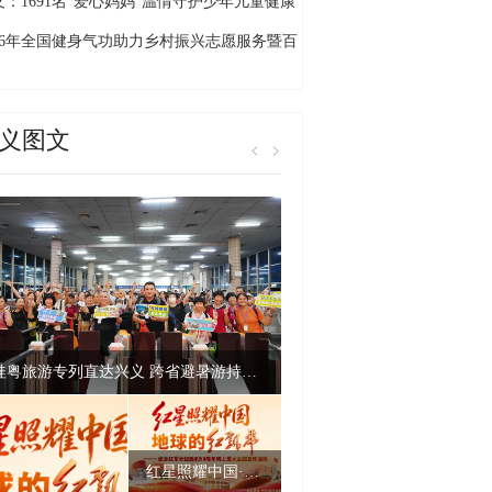
的旅居”新画卷
义：1691名“爱心妈妈”温情守护少年儿童健康
长
026年全国健身气功助力乡村振兴志愿服务暨百
千村交流展示活动贵州省启动仪式（黔西南
）在万峰林举行
义图文
桂粤旅游专列直达兴义 跨省避暑游持续升温
红星照耀中国·地球的红飘带丨中央红军长征南渡乌江过息烽六天五夜之三场战斗