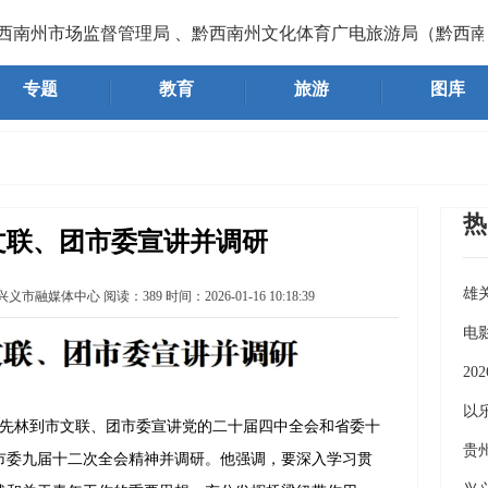
州市场监督管理局 、黔西南州文化体育广电旅游局（黔西南州文
专题
教育
旅游
图库
热
文联、团市委宣讲并调研
雄
兴义市融媒体中心
阅读：
389
时间：
2026-01-16 10:18:39
《
电
2
义
以
先林到市文联、团市委宣讲党的二十届四中全会和省委十
7
贵
市委九届十二次全会精神并调研。他强调，要深入学习贯