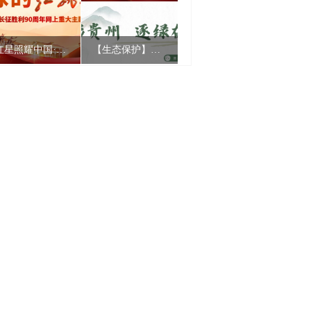
红星照耀中国·地球的红飘带丨南渡乌江：假电调敌 绝境智渡
【生态保护】邢江河归来｜“红水沟”蝶变幸福河
落户十年，优良营商环境加持，贵州数字企业勇闯全国大市场