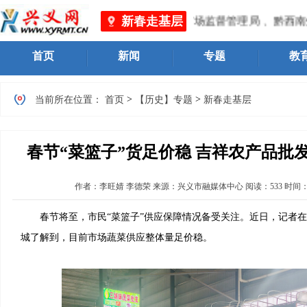
新春走基层
黔西南州市场监督管理局 、黔西南
首页
新闻
专题
教
>
>
当前所在位置：
首页
【历史】专题
新春走基层
春节“菜篮子”货足价稳 吉祥农产品批
作者：
李旺婧 李德荣
来源：兴义市融媒体中心
阅读：
533
时间
春节将至，市民“菜篮子”供应保障情况备受关注。近日，记者在
城了解到，目前市场蔬菜供应整体量足价稳。