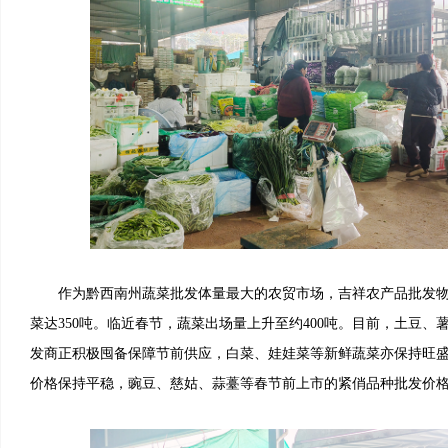
作为黔西南州蔬菜批发体量最大的农贸市场，吉祥农产品批发物
菜达350吨。临近春节，蔬菜出场量上升至约400吨。目前，土豆
发商正积极囤备保障节前供应，白菜、娃娃菜等新鲜蔬菜亦保持旺
价格保持平稳，豌豆、慈姑、蒜薹等春节前上市的紧俏品种批发价