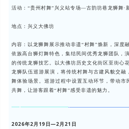
活动：“贵州村舞”兴义站专场—古韵坊巷龙狮舞·
地点：兴义
大佛坊
内容：
以龙狮舞展示推动非遗“村舞”焕新，深度
依族高台狮灯舞特色，集结民间优秀龙狮团队，
的传统龙狮技艺。以大佛坊历史文化街区至街心
龙狮队伍巡游展演，将传统村舞与古建风貌交融
舞体验场景。巡游过程中设置互动环节，带动市
共舞，让游客跟着“村舞”感受非遗的魅力。
2026年2月19日—2月21日