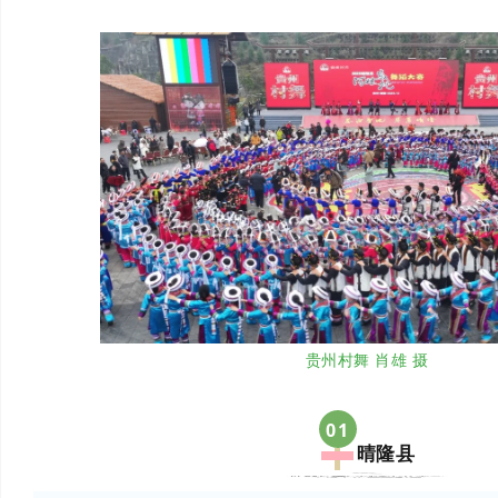
贵州村舞 肖雄 摄
0
1
晴隆县