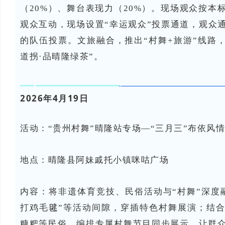
（20%）、舞台表现力（20%）。现场观众按本
观众互动，现场设置“幸运观众”投票通道，观众
的队伍投票。文旅融合，推出“村舞+旅游”线路，
道拐·品晴隆绿茶”。
2026年4月19日
活动：“贵州村舞”晴隆站专场—“三月三”布依风
地点：晴隆县
阿妹戚托小镇咪咕广场
内容：
将非遗体育竞技、民俗活动与“村舞”深度融
打鸡毛毽”等活动间隙，穿插特色村舞展演；结
糠粑等民俗，编排专属村舞节目同步展示，让群