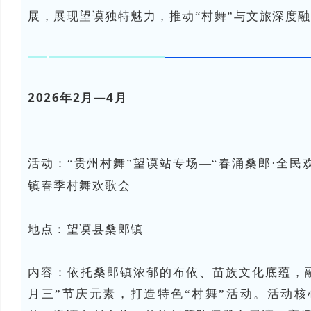
展，展现望谟独特魅力，推动“村舞”与文旅深度
2026年2月—4月
活动：
“贵州村舞”望谟站专场—“春涌桑郎·全民欢
镇春季村舞欢歌会
地点：望谟县
桑郎镇
内容：依托桑郎镇浓郁的布依、苗族文化底蕴，
月三”节庆元素，打造特色“村舞”活动。活动核