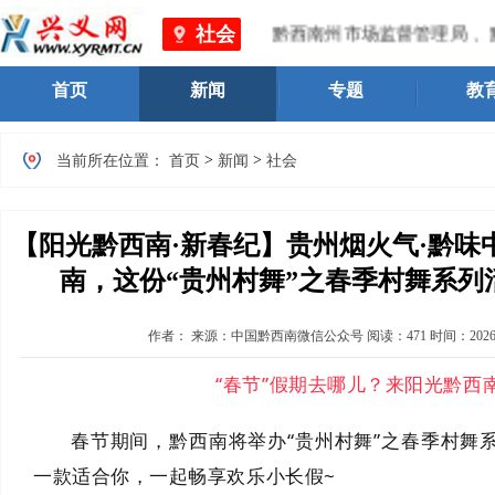
社会
黔西南州市场监督管理局 、黔西南
首页
新闻
专题
教
>
>
当前所在位置：
首页
新闻
社会
【阳光黔西南·新春纪】贵州烟火气·黔味中国
南，这份“贵州村舞”之春季村舞系列
作者：
来源：中国黔西南微信公众号
阅读：
471
时间：
2026
“春节”假期去哪儿？来阳光黔西
春节期间，黔西南将举办
“贵州村舞”之春季村舞
一款适合你，一起畅享欢乐小长假~