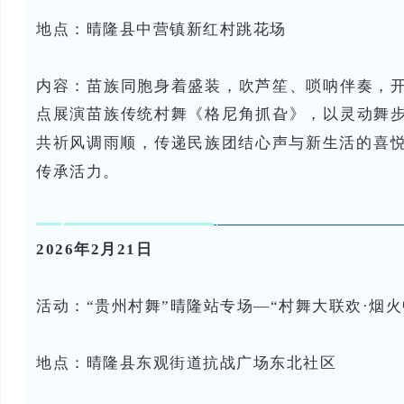
地点：晴隆县
中营镇新红村跳花场
内容：
苗族同胞身着盛装，吹芦笙、唢呐伴奏，
点展演苗族传统村舞《格尼角抓旮》，以灵动舞
共祈风调雨顺，传递民族团结心声与新生活的喜悦
传承活力。
2026年2月21日
活动：“贵州村舞”晴隆站专场—“村舞大联欢·烟
地点：晴隆县
东观街道抗战广场东北社区