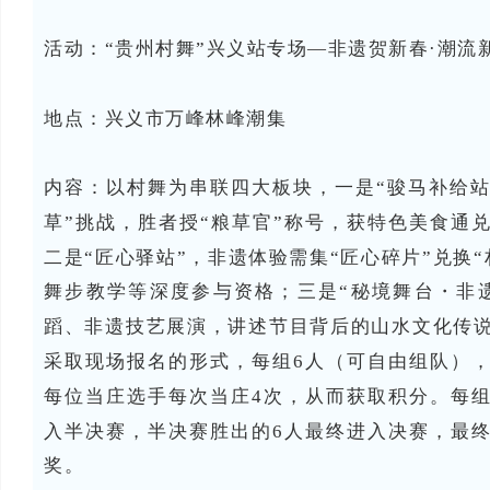
活动：“贵州村舞”兴义站专场—非遗贺新春·潮流
地点：兴义市
万峰林峰潮集
内容：
以村舞为串联四大板块，一是“骏马补给站
草”挑战，胜者授“粮草官”称号，获特色美食通
二是“匠心驿站”，非遗体验需集“匠心碎片”兑换
舞步教学等深度参与资格；三是“秘境舞台・非
蹈、非遗技艺展演，讲述节目背后的山水文化传
采取现场报名的形式，每组6人（可自由组队）
每位当庄选手每次当庄4次，从而获取积分。每
入半决赛，半决赛胜出的6人最终进入决赛，最
奖。