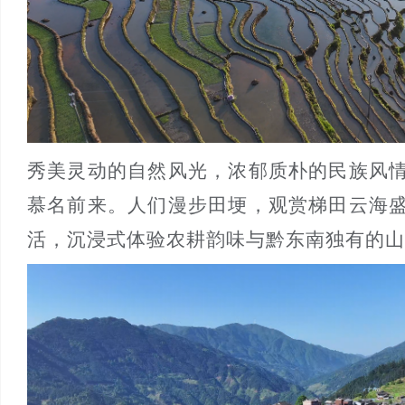
秀美灵动的自然风光，浓郁质朴的民族风
慕名前来。人们漫步田埂，观赏梯田云海
活，沉浸式体验农耕韵味与黔东南独有的山