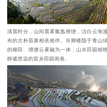
清晨时分，山间晨雾氤氲缭绕，洁白云海
布的古朴苗寨相依相伴。吊脚楼隐于青山
的梯田、缥缈云雾融为一体，山水田园相
静谧悠远的苗乡田园画卷。