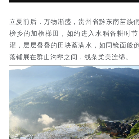
立夏前后，万物渐盛，贵州省黔东南苗族
榜乡的加榜梯田，如约进入水稻备耕时节
灌，层层叠叠的田块蓄满水，如同镜面般
落铺展在群山沟壑之间，线条柔美连绵。