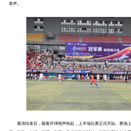
掌声。
展演结束后，随着开球哨声响起，上半场比赛正式开始。赛场上