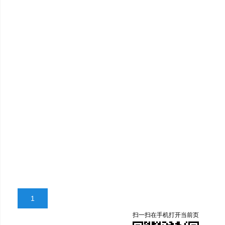
1
扫一扫在手机打开当前页