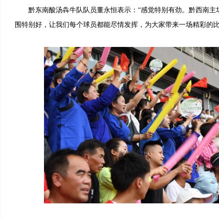
黔东南酸汤犇牛队队员董永恒表示：“感觉特别有劲。黔西南主
围特别好，让我们每个球员都能尽情发挥，为大家带来一场精彩的比