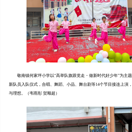
敬南镇何家坪小学以“高举队旗跟党走・做新时代好少年”为主题
新队员入队仪式，合唱、舞蹈、小品、舞台剧等14个节目接连上演
与理想。（韦雨彤 贺顺超）