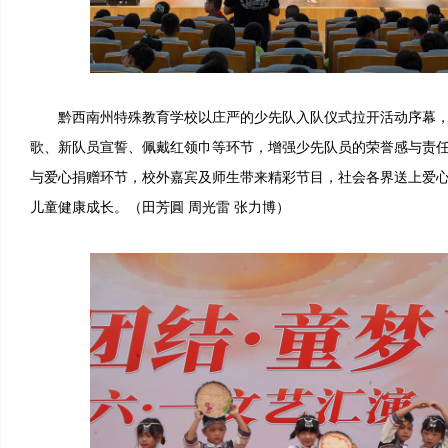
黔西南州特殊教育学校以庄严的少先队入队仪式拉开活动序幕，
歌、新队员宣誓、佩戴红领巾等环节，增强少先队员的荣誉感与责
与爱心捐赠环节，校外嘉宾及师生带来精彩节目，社会各界送上爱
儿童健康成长。（田芳圓 周光雷 张力博）