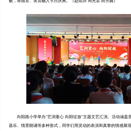
貌，将德育、美育融入节日庆典。（赵炫圳 周光雷 田芳圓）
向阳路小学举办“艺润童心 向阳绽放”主题文艺汇演。活动涵盖
器乐、情景朗诵等多种形式，同学们用灵动的表演和真挚的情感展现