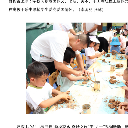
目轮番上演；学校同步展出作文、书法、美术、手工等红色主题作
在寓教于乐中厚植学生爱党爱国情怀。（李蕊丽 张懿）
坪东中心幼儿园开启“趣探家乡·奇妙之旅”庆“六一”系列活动。