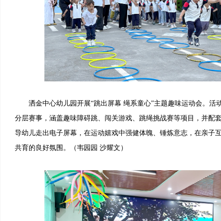
洒金中心幼儿园开展“跳出屏幕 绳系童心”主题趣味运动会。活
分层赛事，涵盖趣味障碍跳、闯关游戏、跳绳挑战赛等项目，并配
导幼儿走出电子屏幕，在运动嬉戏中强健体魄、锤炼意志，在亲子
共育的良好氛围。（韦园园 沙耀文）