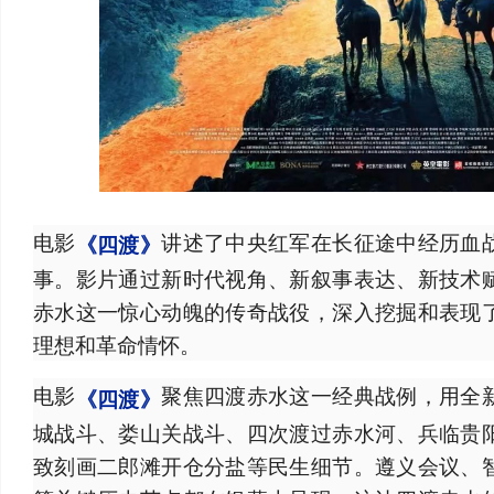
电影
讲述了中央红军在长征途中经历血
《四渡》
事。影片通过新时代视角、新叙事表达、新技术
赤水这一惊心动魄的传奇战役，深入挖掘和表现
理想和革命情怀。
电影
聚焦四渡赤水这一经典战例，用全
《四渡》
城战斗、娄山关战斗、四次渡过赤水河、兵临贵
致刻画二郎滩开仓分盐等民生细节。遵义会议、