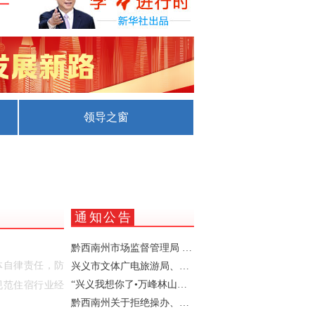
一
领导之窗
攻坚推进会议召开
化
通知公告
黔西南州市场监督管理局 、黔西南州文化体育广电旅游局（黔西南州文物局）关于进一步规范我州旅游市场价格行为的提醒告诫函
体自律责任，防
兴义市文体广电旅游局、兴义市发展和改革局、兴义市市场监督管理局关于规范暑期酒店住宿、餐饮及景区市场价格行为的提醒函
“兴义我想你了•万峰林山边演唱会” 活动期间实施临时交通管制的通告
规范住宿行业经
黔西南州关于拒绝操办、参与“升学宴”“状元酒”“谢师宴”的倡议书