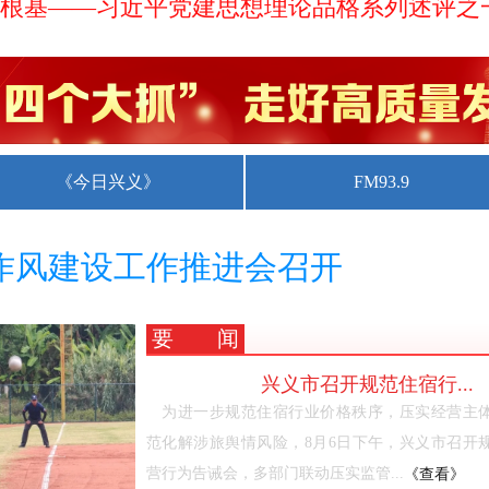
根基——习近平党建思想理论品格系列述评之
指引中国经济高质量发展行稳致远
“八一”走访慰问
《今日兴义》
FM93.9
群众身边不正之风和腐败问题工作
舵定向高质量推进国防和军队现代
作风建设工作推进会召开
率队到工商银行兴义分行对接工作
要闻
兴义市召开规范住宿行...
工作会议召开
为进一步规范住宿行业价格秩序，压实经营主
范化解涉旅舆情风险，8月6日下午，兴义市召开
营行为告诫会，多部门联动压实监管...
《查看》