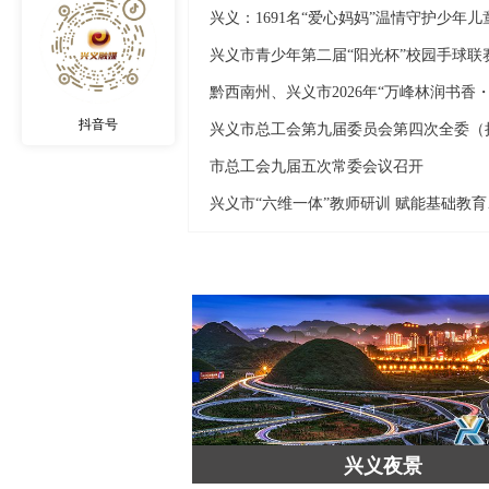
抖音号
市总工会九届五次常委会议召开
兴义市
岭河峡谷
兴义夜景