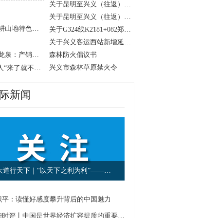
关于昆明至兴义（往返）客运班线开通的公告
关于昆明至兴义（往返）客运班线延期开通的公告
【聚焦“四个大抓” 走好高质量发展新路】兴义：深耕山地特色高效农业 多元产业绘就乡村振兴
关于G324线K2181+082郑屯荣盛水泥厂大门西侧路段实施交通管制的通告
关于兴义客运西站新增延伸服务点的公告
【聚焦“四个大抓” 走好高质量发展新路】贵州金州龙泉：产销两旺势头足 优质矿泉水走出大山
森林防火倡议书
兴义市森林草原禁火令
一百名同事扎堆旅居一座城 || 贵州兴义，凭什么让人“来了就不想走”！
际新闻
大道行天下｜“以天下之利为利”——中国元首外交的世界情怀与大国气派
识平：读懂好感度攀升背后的中国魅力
新华时评丨中国是世界经济扩容提质的重要引擎