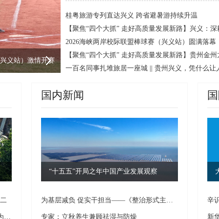
桂粤旅游专列直达兴义 跨省避暑游持续升温
2026海峡两岸校际联盟棒球赛（兴义站）圆满落幕
村舞”暨四季村歌兴义“查白歌节”热闹非凡
国内新闻
国
通途
“十五五”开局之年中国产业发展观察
第二
为基层减负 促实干担当——《整治形式主义为基层减负若干规定》出台两周年观察
辛
【贵州有“典”意思】18年才能成材的树，为什么让一座山绿了六百年？
专家：立秋养生兼顾祛湿与防燥