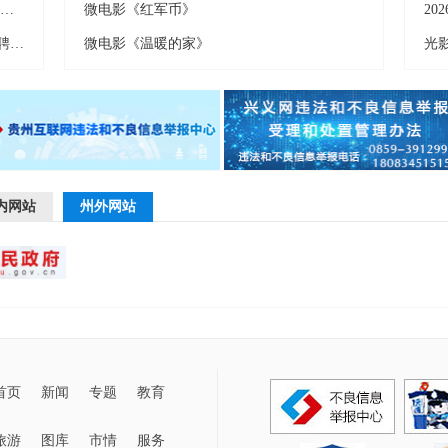
兴义市2026年“春风送岗”系列活动暨“兴义青年 人才夜市”第十六期招聘会举行
微电影《红军币》
黔西南州公安机关2026年面向社会公开招聘警务辅助人员公告
微电影《温暖的家》
光
内网站
州外网站
首页
新闻
专题
教育
旅游
图库
市情
服务