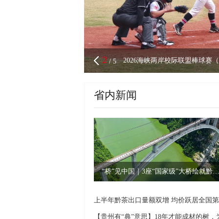
3
一曲查白歌 相约兴义城！贵州“
/
5
省内新闻
“桥”见中国｜3座“国家级”大桥绘就黔山秀水新
上半年黔茶出口量额双增 均价跃居全国