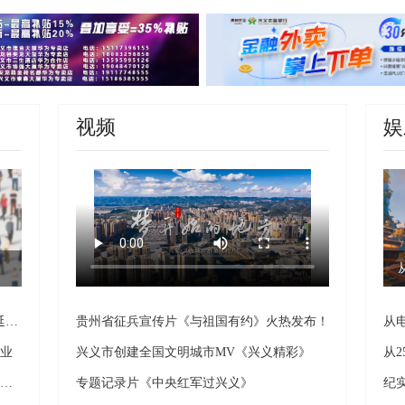
视频
娱
民生直通车｜支持企业稳岗扩岗 政策“两延续一优化”
贵州省征兵宣传片《与祖国有约》火热发布！
从
就业
兴义市创建全国文明城市MV《兴义精彩》
黔西南州：千岗入校 学生足不出校解锁就业新机遇
专题记录片《中央红军过兴义》
纪