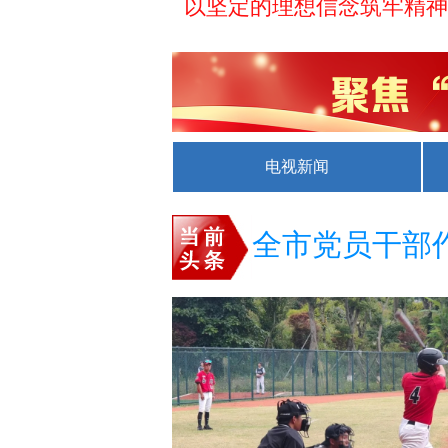
以坚定的理想信念筑牢精神
习近平经济思想
兴义市领导开展
电视新闻
全市集中整治
第一观察丨总书记把
全市党员干部
顾先林钟代刚
全市半年经济