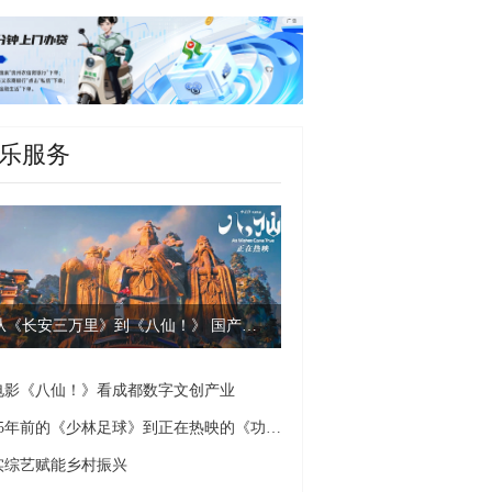
乐服务
从《长安三万里》到《八仙！》 国产动画为何爆款迭出？
电影《八仙！》看成都数字文创产业
从25年前的《少林足球》到正在热映的《功夫女足》 周星驰：心中这团火永不熄灭
实综艺赋能乡村振兴