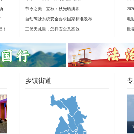
诗词里的贵州丨一首诗，一场舞，共赴一场贵州民族盛会
节令之美丨立秋：秋光晒满坝
梵净抹茶：从贵州深山，火到全球54国的“绿色黄金”
自动驾驶系统安全要求国家标准发布
电
唱！
三伏天减重，怎样安全又高效
世
乡镇街道
专