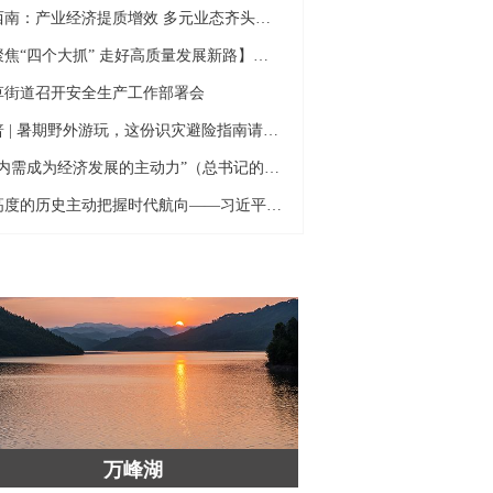
黔西南：产业经济提质增效 多元业态齐头并进
【聚焦“四个大抓” 走好高质量发展新路】兴义：深耕山地特色高效农业 多元产业绘就乡村振兴
草街道召开安全生产工作部署会
科普 | 暑期野外游玩，这份识灾避险指南请收好
“让内需成为经济发展的主动力”（总书记的人民情怀）
以高度的历史主动把握时代航向——习近平党建思想理论品格系列述评之二
万峰湖
万