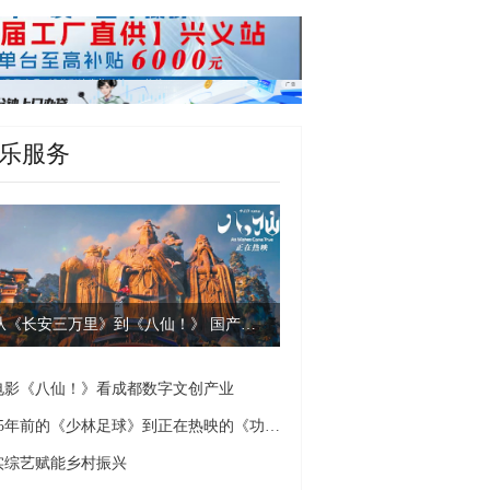
乐服务
从《长安三万里》到《八仙！》 国产动画为何爆款迭出？
电影《八仙！》看成都数字文创产业
从25年前的《少林足球》到正在热映的《功夫女足》 周星驰：心中这团火永不熄灭
实综艺赋能乡村振兴