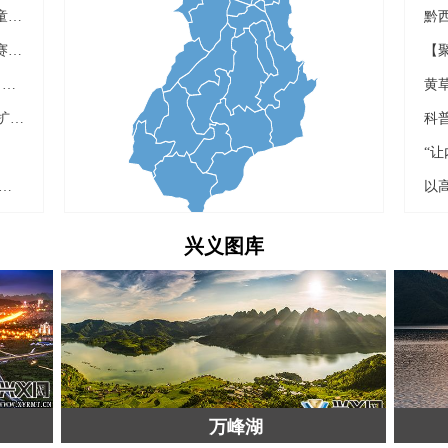
兴义：1691名“爱心妈妈”温情守护少年儿童健康成长
兴义市青少年第二届“阳光杯”校园手球联赛开赛
黔西南州、兴义市2026年“万峰林润书香・绿书签护成长”全民阅读周暨“绿书签”系列宣传活动启动仪式举行
黄
兴义市总工会第九届委员会第四次全委（扩大）会议召开
“六维一体”教师研训 赋能基础教育高质量发展
兴义图库
马岭河峡谷