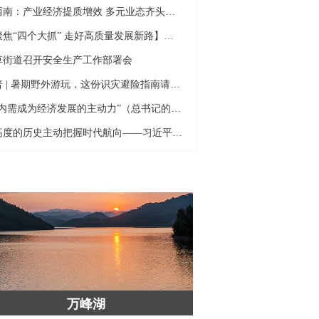
黔西南：产业经济提质增效 多元业态齐头并进
【聚焦“四个大抓” 走好高质量发展新路】兴义：深耕山地特色高效农业 多元产业绘就乡村振兴
草街道召开安全生产工作部署会
科普 | 暑期野外游玩，这份识灾避险指南请收好
“让内需成为经济发展的主动力”（总书记的人民情怀）
以高度的历史主动把握时代航向——习近平党建思想理论品格系列述评之二
马岭河峡谷
马岭