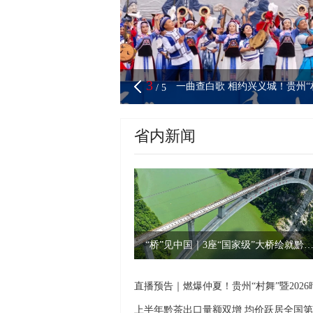
3
一曲查白歌 相约兴义城！贵州“
/
5
省内新闻
“桥”见中国｜3座“国家级”大桥绘就黔山秀水新
上半年黔茶出口量额双增 均价跃居全国