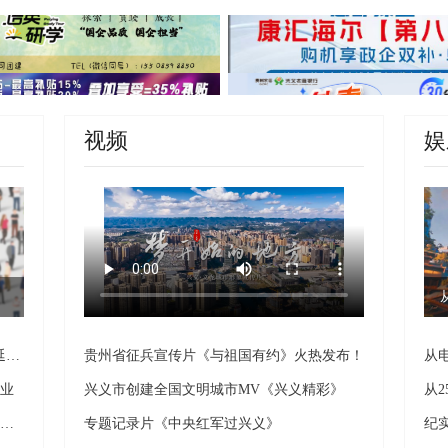
视频
娱
民生直通车｜支持企业稳岗扩岗 政策“两延续一优化”
贵州省征兵宣传片《与祖国有约》火热发布！
从
就业
兴义市创建全国文明城市MV《兴义精彩》
黔西南州：千岗入校 学生足不出校解锁就业新机遇
专题记录片《中央红军过兴义》
纪