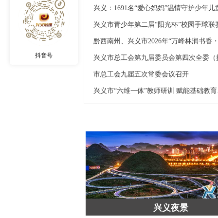
抖音号
市总工会九届五次常委会议召开
兴义市
万峰湖
万峰湖