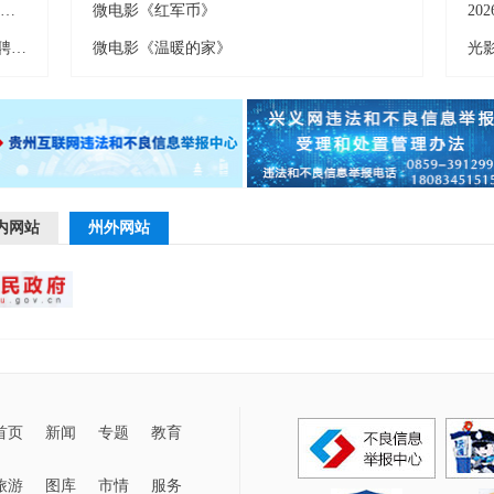
兴义市2026年“春风送岗”系列活动暨“兴义青年 人才夜市”第十六期招聘会举行
微电影《红军币》
黔西南州公安机关2026年面向社会公开招聘警务辅助人员公告
微电影《温暖的家》
光
内网站
州外网站
首页
新闻
专题
教育
旅游
图库
市情
服务