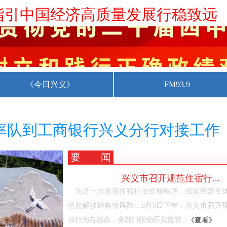
指引中国经济高质量发展行稳致远
“八一”走访慰问
舵定向高质量推进国防和军队现代
群众身边不正之风和腐败问题工作
《今日兴义》
FM93.9
作风建设工作推进会召开
率队到工商银行兴义分行对接工作
工作会议召开
要闻
兴义市召开规范住宿行...
为进一步规范住宿行业价格秩序，压实经营主
范化解涉旅舆情风险，8月6日下午，兴义市召开
营行为告诫会，多部门联动压实监管...
《查看》