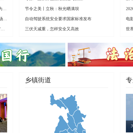
【贵州有“典”意思】18年才能成材的树，为什么让一座山绿了六百年？
节令之美丨立秋：秋光晒满坝
诗词里的贵州丨一首诗，一场舞，共赴一场贵州民族盛会
自动驾驶系统安全要求国家标准发布
电
梵净抹茶：从贵州深山，火到全球54国的“绿色黄金”
三伏天减重，怎样安全又高效
世
乡镇街道
专