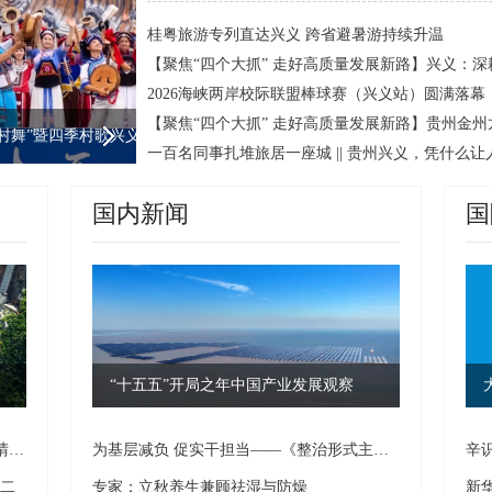
桂粤旅游专列直达兴义 跨省避暑游持续升温
2026海峡两岸校际联盟棒球赛（兴义站）圆满落幕
村舞”暨四季村歌兴义“查白歌节”热闹非凡
国内新闻
国
通途
“十五五”开局之年中国产业发展观察
直播预告｜燃爆仲夏！贵州“村舞”暨2026晴隆火把节狂欢上线！
为基层减负 促实干担当——《整治形式主义为基层减负若干规定》出台两周年观察
辛
第二
专家：立秋养生兼顾祛湿与防燥