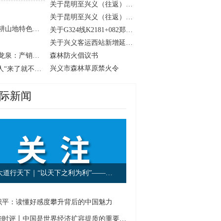
关于昆明至兴义（往返）客运班线开通的公告
关于昆明至兴义（往返）客运班线延期开通的公告
【聚焦“四个大抓” 走好高质量发展新路】兴义：深耕山地特色高效农业 多元产业绘就乡村振兴
关于G324线K2181+082郑屯荣盛水泥厂大门西侧路段实施交通管制的通告
关于兴义客运西站新增延伸服务点的公告
【聚焦“四个大抓” 走好高质量发展新路】贵州金州龙泉：产销两旺势头足 优质矿泉水走出大山
森林防火倡议书
兴义市森林草原禁火令
一百名同事扎堆旅居一座城 || 贵州兴义，凭什么让人“来了就不想走”！
际新闻
大道行天下｜“以天下之利为利”——中国元首外交的世界情怀与大国气派
识平：读懂好感度攀升背后的中国魅力
新华时评丨中国是世界经济扩容提质的重要引擎