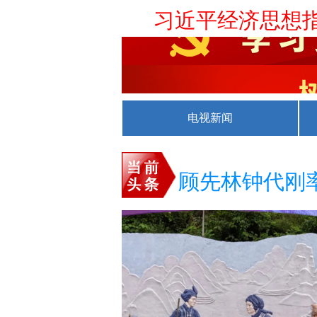
习近平经济思想
兴义市领导开展
第一观察丨总书记把
全市集中整治
电视新闻
全市党员干部
顾先林钟代刚
全市半年经济